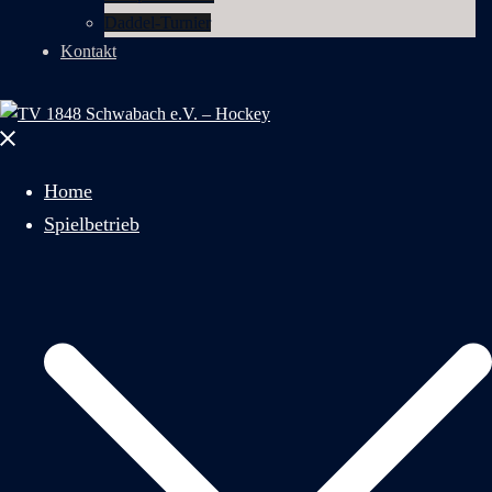
Daddel-Turnier
Kontakt
Menü
schließen
Home
Spielbetrieb