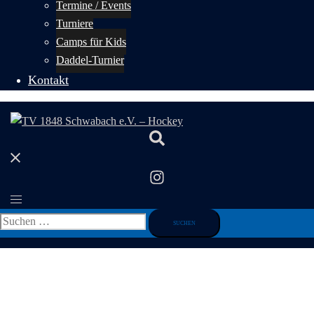
Termine / Events
Turniere
Camps für Kids
Daddel-Turnier
Kontakt
Suche
Menü
umschalten
Suchen
nach: